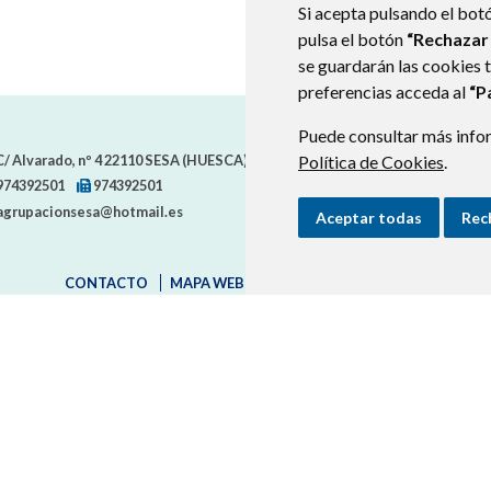
Si acepta pulsando el bot
pulsa el botón
“Rechazar
se guardarán las cookies 
preferencias acceda al
“P
Puede consultar más infor
/ Alvarado, nº 4
22110
SESA (HUESCA)
- ARAGÓN
(ESPAÑA)
Política de Cookies
.
974392501
974392501
agrupacionsesa@hotmail.es
Aceptar todas
Rec
CONTACTO
MAPA WEB
AVISO LEGAL
PROTECCIÓN D