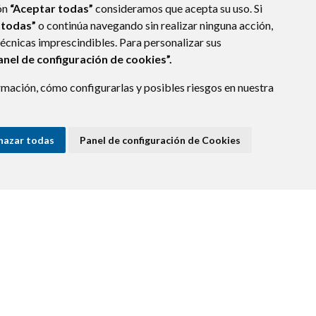
ón
“Aceptar todas”
consideramos que acepta su uso. Si
 todas”
o continúa navegando sin realizar ninguna acción,
técnicas imprescindibles. Para personalizar sus
anel de configuración de cookies”.
mación, cómo configurarlas y posibles riesgos en nuestra
hazar todas
Panel de configuración de Cookies
E DATOS
ACCESIBILIDAD
POLÍTICA DE COOKIES
ENLACE EXTERNO A