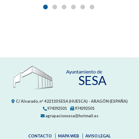
Ayuntamiento de
SESA
C/ Alvarado, nº 4
22110
SESA (HUESCA)
- ARAGÓN
(ESPAÑA)
974392501
974392501
agrupacionsesa@hotmail.es
CONTACTO
MAPA WEB
AVISO LEGAL