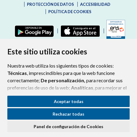
PROTECCIÓN DE DATOS
ACCESIBILIDAD
POLÍTICA DE COOKIES
ENLAC
Este sitio utiliza cookies
Nuestra web utiliza los siguientes tipos de cookies:
Técnicas
, imprescindibles para que la web funcione
correctamente;
De personalización,
para recordar sus
preferencias de uso de la web;
Analíticas
, para mejorar el
funcionamiento de la web y sus servicios.
Aceptar todas
Si acepta pulsando el botón
“Aceptar todas”
Rechazar todas
consideramos que acepta su uso. Si pulsa el botón
“Rechazar todas”
o continúa navegando sin realizar
Panel de configuración de Cookies
ninguna acción, se guardarán las cookies técnicas
imprescindibles. Para personalizar sus preferencias