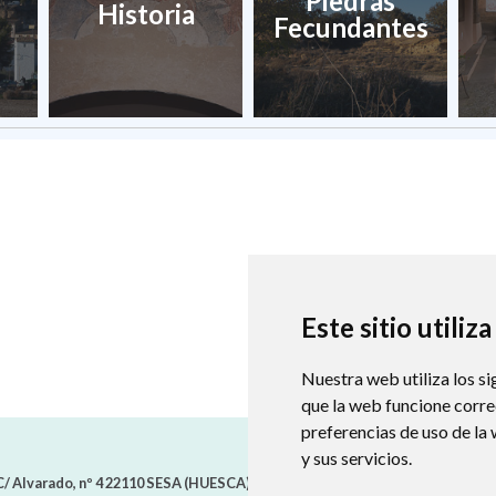
Piedras
Historia
Fecundantes
Este sitio utiliz
Nuestra web utiliza los si
que la web funcione corr
preferencias de uso de la
y sus servicios.
/ Alvarado, nº 4
22110
SESA (HUESCA)
- ARAGÓN
(ESPAÑA)