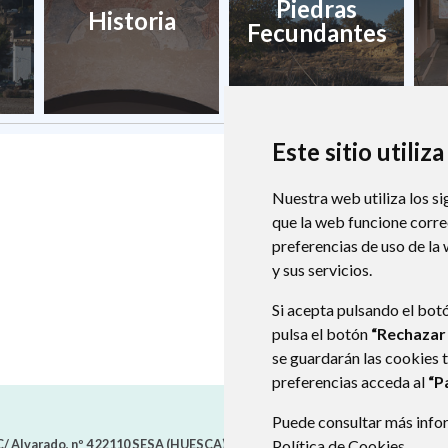
Piedras
Historia
Fecundantes
Este sitio utiliz
Nuestra web utiliza los si
que la web funcione corr
preferencias de uso de la
y sus servicios.
Si acepta pulsando el bot
pulsa el botón
“Rechazar
se guardarán las cookies 
preferencias acceda al
“P
Puede consultar más infor
/ Alvarado, nº 4
22110
SESA (HUESCA)
- ARAGÓN
Política de Cookies
(ESPAÑA)
.