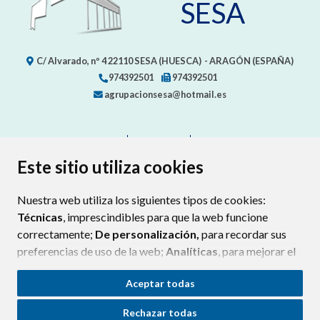
SESA
C/ Alvarado, nº 4
22110
SESA (HUESCA)
- ARAGÓN
(ESPAÑA)
974392501
974392501
agrupacionsesa@hotmail.es
CONTACTO
MAPA WEB
AVISO LEGAL
PROTECCIÓN DE DATOS
ACCESIBILIDAD
Este sitio utiliza cookies
POLÍTICA DE COOKIES
Nuestra web utiliza los siguientes tipos de cookies:
ENLAC
Técnicas
, imprescindibles para que la web funcione
correctamente;
De personalización,
para recordar sus
preferencias de uso de la web;
Analíticas
, para mejorar el
funcionamiento de la web y sus servicios.
Aceptar todas
Si acepta pulsando el botón
“Aceptar todas”
Rechazar todas
consideramos que acepta su uso. Si pulsa el botón