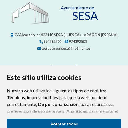
Ayuntamiento de
SESA
C/ Alvarado, nº 4
22110
SESA (HUESCA)
- ARAGÓN
(ESPAÑA)
974392501
974392501
agrupacionsesa@hotmail.es
CONTACTO
MAPA WEB
AVISO LEGAL
PROTECCIÓN DE DATOS
ACCESIBILIDAD
Este sitio utiliza cookies
POLÍTICA DE COOKIES
Nuestra web utiliza los siguientes tipos de cookies:
ENLAC
Técnicas
, imprescindibles para que la web funcione
correctamente;
De personalización,
para recordar sus
preferencias de uso de la web;
Analíticas
, para mejorar el
funcionamiento de la web y sus servicios.
Aceptar todas